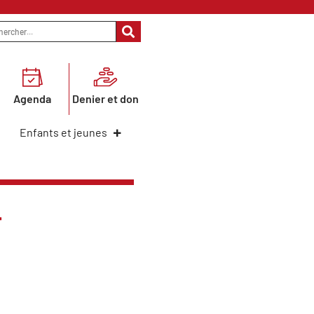
Agenda
Denier et don
Enfants et jeunes
F