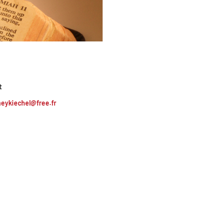
t
eykiechel@free.fr