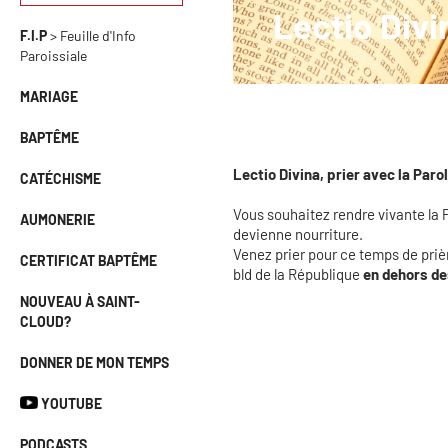
Lectio Divi
F.I.P
> Feuille d'Info
Paroissiale
MARIAGE
BAPTÊME
Lectio Divina, prier avec la Parol
CATÉCHISME
Vous souhaitez rendre vivante la Pa
AUMONERIE
devienne nourriture.
Venez prier pour ce temps de priè
CERTIFICAT BAPTÊME
bld de la République
en dehors de
NOUVEAU À SAINT-
CLOUD?
DONNER DE MON TEMPS
YOUTUBE
PODCASTS