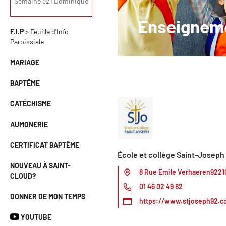
Semaine 32 | Dominique
Enseigneme
F.I.P
> Feuille d'Info
Paroissiale
MARIAGE
BAPTÊME
CATÉCHISME
AUMONERIE
CERTIFICAT BAPTÊME
École et collège Saint-Joseph
NOUVEAU À SAINT-
8 Rue Emile Verhaeren9221
CLOUD?
01 46 02 49 82
DONNER DE MON TEMPS
https://www.stjoseph92.c
YOUTUBE