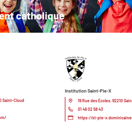
nt catholique
Institution Saint-Pie-X
0 Saint-Cloud
19 Rue des Écoles, 92210 Sai
01 46 02 58 43
om/
https://st-pie-x.dominicaines