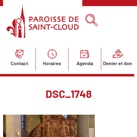
Contact
Horaires
Agenda
Denier et don
DSC_1748