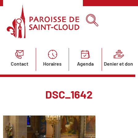
Contact
Horaires
Agenda
Denier et don
DSC_1642