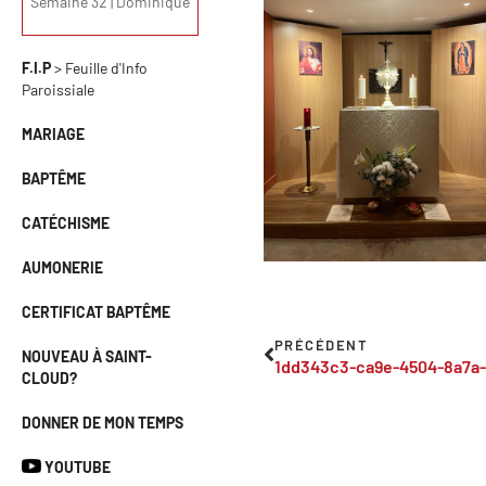
Semaine 32 | Dominique
F.I.P
> Feuille d'Info
Paroissiale
MARIAGE
BAPTÊME
CATÉCHISME
AUMONERIE
CERTIFICAT BAPTÊME
PRÉCÉDENT
NOUVEAU À SAINT-
1dd343c3-ca9e-4504-8a7a-
CLOUD?
DONNER DE MON TEMPS
YOUTUBE