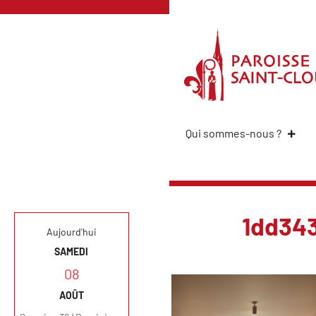
Qui sommes-nous ?
1dd34
Aujourd'hui
SAMEDI
08
AOÛT