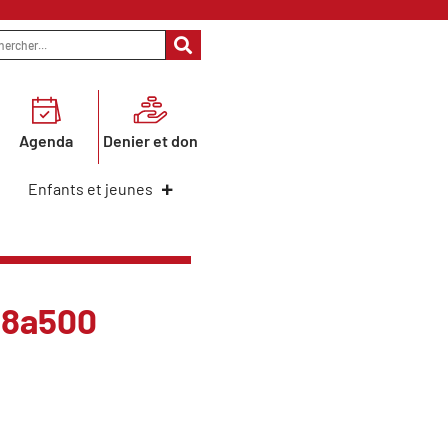
Agenda
Denier et don
Enfants et jeunes
68a500