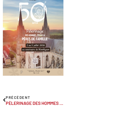
PRÉCÉDENT
PÈLERINAGE DES HOMMES ET DES PÈRES DE FAMILLE > DU 2 AU 5 JUILLET à Montligeon