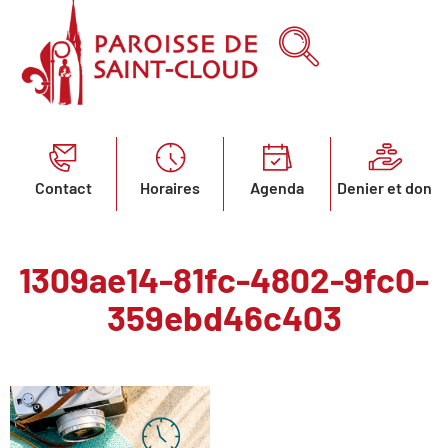
Contact
Horaires
Agenda
Denier et don
1309ae14-81fc-4802-9fc0-
359ebd46c403