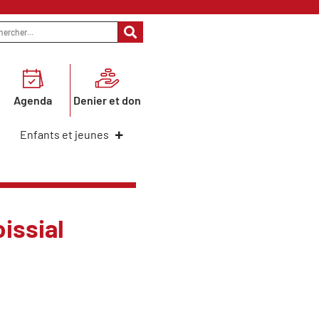
Agenda
Denier et don
Enfants et jeunes
issial