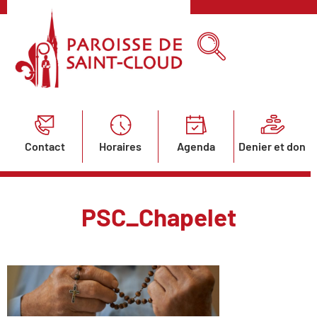
Contact
Horaires
Agenda
Denier et don
PSC_Chapelet